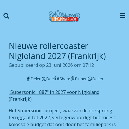
Ga
direct
naar
de
hoofdinhoud
Nieuwe rollercoaster
Nigloland 2027 (Frankrijk)
Gepubliceerd op 23 juni 2026 om 07:12
Delen
Deel
Share
Pinnen
Delen
"Supersonic 1887" in 2027 voor Nigloland
(Frankrijk)
Het Supersonic-project, waarvan de oorsprong
teruggaat tot 2022, vertegenwoordigt het meest
kolossale budget dat ooit door het familiepark is