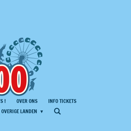
S !
OVER ONS
INFO TICKETS
S OVERIGE LANDEN