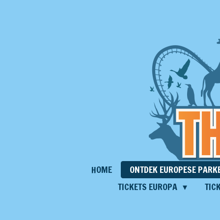
Ga
direct
naar
de
hoofdinhoud
HOME
ONTDEK EUROPESE PARK
TICKETS EUROPA
TIC