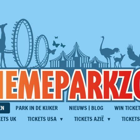
EN
PARK IN DE KIJKER
NIEUWS | BLOG
WIN TICKET
KETS UK
TICKETS USA
TICKETS AZIË
TICKET