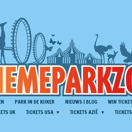
EN
PARK IN DE KIJKER
NIEUWS | BLOG
WIN TICKET
KETS UK
TICKETS USA
TICKETS AZIË
TICKET