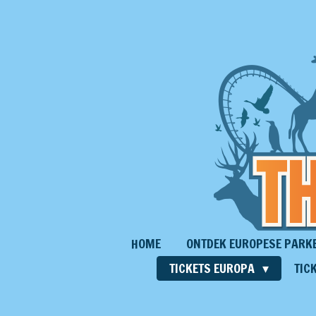
Ga
direct
naar
de
hoofdinhoud
HOME
ONTDEK EUROPESE PARK
TICKETS EUROPA
TIC