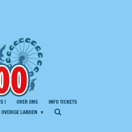
S !
OVER ONS
INFO TICKETS
S OVERIGE LANDEN