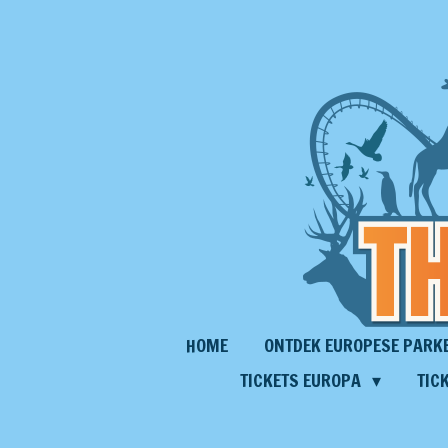
Ga
direct
naar
de
hoofdinhoud
HOME
ONTDEK EUROPESE PARK
TICKETS EUROPA
TIC