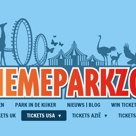
EN
PARK IN DE KIJKER
NIEUWS | BLOG
WIN TICKET
KETS UK
TICKETS USA
TICKETS AZIË
TICKET