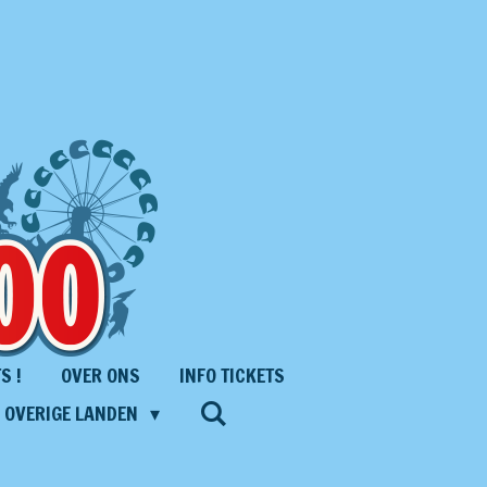
S !
OVER ONS
INFO TICKETS
S OVERIGE LANDEN