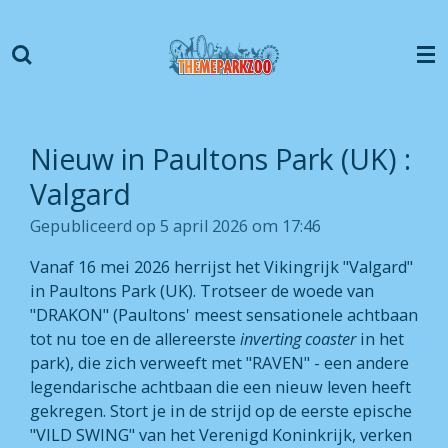
Ga
direct
naar
de
hoofdinhoud
Nieuw in Paultons Park (UK) :
Valgard
Gepubliceerd op 5 april 2026 om 17:46
Vanaf 16 mei 2026 herrijst het Vikingrijk "Valgard"
in Paultons Park (UK). Trotseer de woede van
"DRAKON" (Paultons' meest sensationele achtbaan
tot nu toe en de allereerste
inverting coaster
in het
park), die zich verweeft met "RAVEN" - een andere
legendarische achtbaan die een nieuw leven heeft
gekregen. Stort je in de strijd op de eerste epische
"VILD SWING" van het Verenigd Koninkrijk, verken